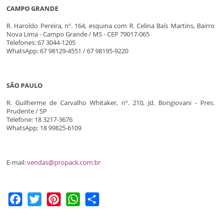
CAMPO GRANDE
R. Haroldo Pereira, nº. 164, esquina com R. Celina Baís Martins, Bairro
Nova Lima - Campo Grande / MS - CEP 79017-065
Telefones: 67 3044-1205
WhatsApp: 67 98129-4551 / 67 98195-9220
SÃO PAULO
R. Guilherme de Carvalho Whitaker, nº. 210, Jd. Bongiovani - Pres.
Prudente / SP
Telefone: 18 3217-3676
WhatsApp: 18 99825-6109
E-mail:
vendas@propack.com.br
Facebook
Twitter
Pinterest
WhatsApp
Share